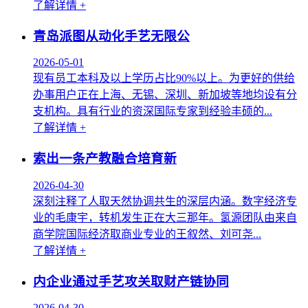
了解详情 +
青岛派图从动化手艺无限公
2026-05-01
现有员工本科及以上学历占比90%以上。为更好的供给
办事用户正在上海、无锡、深圳、新加坡等地均设有分
支机构。具有行业的资深国际专家到经验丰硕的...
了解详情 +
索出一条产教融合培育新
2026-04-30
深刻注释了人取天然协调共生的深层内涵。数字经济专
业的毛康宇，转机发生正在大三那年。氢源团队由来自
商学院国际经济取商业专业的王叙然、刘可尧...
了解详情 +
内企业通过手艺攻关取财产链协同
2026-04-30