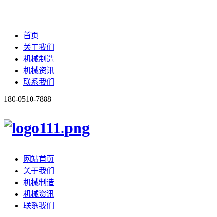
首页
关于我们
机械制造
机械资讯
联系我们
180-0510-7888
网站首页
关于我们
机械制造
机械资讯
联系我们